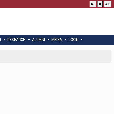
A-
A
A+
N
RESEARCH
ALUMNI
MEDIA
LOGIN