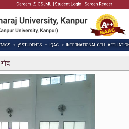
Careers @ CSJMU
|
Student Login
|
Screen Reader
EMICS
@STUDENTS
IQAC
INTERNATIONAL CELL
AFFILIATIO
ा गोद