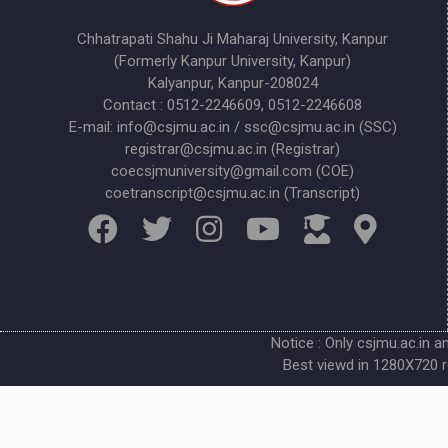
Chhatrapati Shahu Ji Maharaj University, Kanpur
(Formerly Kanpur University, Kanpur)
Kalyanpur, Kanpur-208024
Contact : 0512-2246609, 0512-2246608
E-mail: info@csjmu.ac.in / ssc@csjmu.ac.in (SSC)
registrar@csjmu.ac.in (Registrar)
coecsjmuniversity@gmail.com (COE)
coetranscript@csjmu.ac.in (Transcript)
Notice : Only csjmu.ac.in a
Best viewd in 1280X720 r