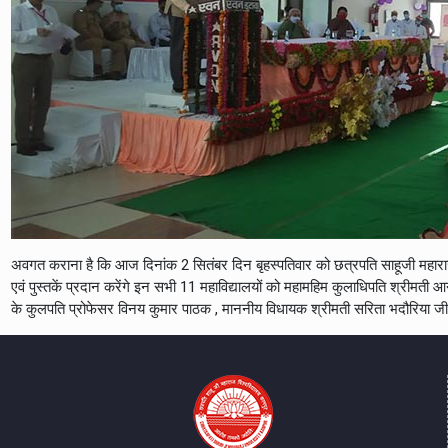
अवगत कराना है कि आज दिनांक 2 सितंबर दिन बृहस्पतिवार को छत्रपति साहूजी महाराज विश
एवं पुस्तकें प्रदान करेंगे इन सभी 11 महाविद्यालयों को महामहिम कुलाधिपति श्रीमती आ
के कुलपति प्रोफेसर विनय कुमार पाठक , माननीय विधायक श्रीमती सरिता भदौरिया जी 