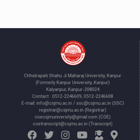
Chhatrapati Shahu Ji Maharaj University, Kanpur
(Formerly Kanpur University, Kanpur)
Kalyanpur, Kanpur-208024
Contact : 0512-2246609, 0512-2246608
E-mail: info@csjmu.ac.in / ssc@csjmu.ac.in (SSC)
registrar@csjmu.ac.in (Registrar)
coecsjmuniversity@gmail.com (COE)
coetranscript@csjmu.ac.in (Transcript)