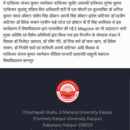
में प्रोफेसर संजय कुमार स्वर्णकार प्रोफेसर सुधीर अवस्थी प्रोफेसर मुनेश कुमार
प्रोफेसर सुधांशु पांडिया वित्त अधिकारी श्री पी एस चौधरी एव कुलसचिव डॉ अनिल
कुमार यादव डॉक्टर संदीप सिंह डॉक्टर आरपी सिंह डॉक्टर बृजेश कटियार डॉ प्रवीण
कटियार डॉ विवेक सचान प्रवीण भाई पटेल एवं डॉक्टर बी पी सिंह उपस्थित थे इस
कार्यक्रम में विश्वविद्यालय द्वारा प्रकाशित की गई E Magzine का भी उद्घाटन सभी
मुख्य अतिथि एवं विशेष अतिथियों द्वारा किया गया इस मैगजीन के संपादक मंडल में
शिक्षक डॉ जितेंद्र डबराल, डॉ रश्मि गोरे, डॉ रिचा वर्मा डॉ चारू खान, डॉ विवेक
सचान, डॉ नियति पाधी एवं श्रीमती अपर्णा कटियार आदि शिक्षक थे
प्रोफेसर संजय कुमार स्वर्णकार मीडिया प्रभारी छत्रपति साहूजी महाराज
विश्वविद्यालय कानपुर
Chhatrapati Shahu Ji Maharaj University, Kanpur
(Formerly Kanpur University, Kanpur)
Kalyanpur, Kanpur-208024