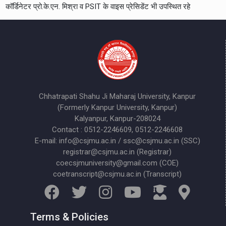
कॉर्डिनेटर प्रो.के.एन. मिश्रा व PSIT के वाइस प्रेसिडेंट भी उपस्थित रहे
Chhatrapati Shahu Ji Maharaj University, Kanpur
(Formerly Kanpur University, Kanpur)
Kalyanpur, Kanpur-208024
Contact : 0512-2246609, 0512-2246608
E-mail: info@csjmu.ac.in / ssc@csjmu.ac.in (SSC)
registrar@csjmu.ac.in (Registrar)
coecsjmuniversity@gmail.com (COE)
coetranscript@csjmu.ac.in (Transcript)
Terms & Policies