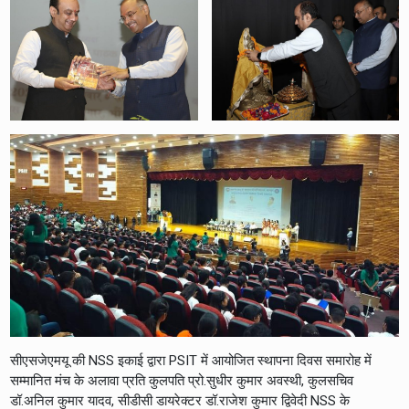
सीएसजेएमयू की NSS इकाई द्वारा PSIT में आयोजित स्थापना दिवस समारोह में
सम्मानित मंच के अलावा प्रति कुलपति प्रो.सुधीर कुमार अवस्थी, कुलसचिव
डॉ.अनिल कुमार यादव, सीडीसी डायरेक्टर डॉ.राजेश कुमार द्विवेदी NSS के