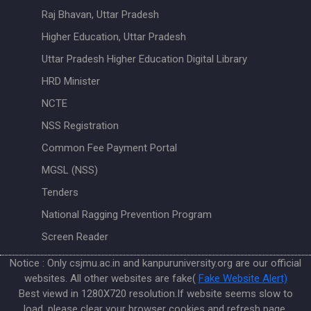
Raj Bhavan, Uttar Pradesh
Higher Education, Uttar Pradesh
Uttar Pradesh Higher Education Digital Library
HRD Minister
NCTE
NSS Registration
Common Fee Payment Portal
MGSL (NSS)
Tenders
National Ragging Prevention Program
Screen Reader
Notice : Only csjmu.ac.in and kanpuruniversity.org are our official
websites. All other websites are fake(
Fake Website Alert)
Best viewd in 1280X720 resolution.If website seems slow to
load, please clear your browser cookies and refresh page.