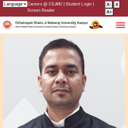
Careers @ CSJMU
|
Student Login
|
A-
A
Screen Reader
A+